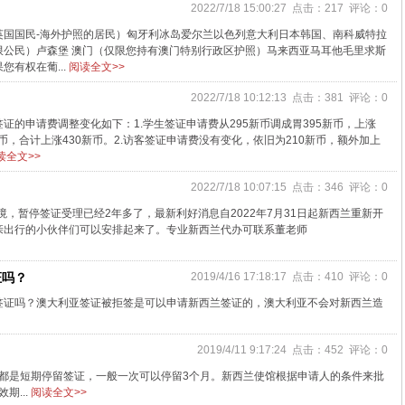
2022/7/18 15:00:27 点击：217 评论：0
英国国民-海外护照的居民）匈牙利冰岛爱尔兰以色列意大利日本韩国、南科威特拉
限公民）卢森堡 澳门（仅限您持有澳门特别行政区护照）马来西亚马耳他毛里求斯
有权在葡...
阅读全文>>
2022/7/18 10:12:13 点击：381 评论：0
证的申请费调整变化如下：1.学生签证申请费从295新币调成胃395新币，上涨
新币，合计上涨430新币。2.访客签证申请费没有变化，依旧为210新币，额外加上
读全文>>
2022/7/18 10:07:15 点击：346 评论：0
境，暂停签证受理已经2年多了，最新利好消息自2022年7月31日起新西兰重新开
亲出行的小伙伴们可以安排起来了。专业新西兰代办可联系董老师
证吗？
2019/4/16 17:18:17 点击：410 评论：0
签证吗？澳大利亚签证被拒签是可以申请新西兰签证的，澳大利亚不会对新西兰造
？
2019/4/11 9:17:24 点击：452 评论：0
般都是短期停留签证，一般一次可以停留3个月。新西兰使馆根据申请人的条件来批
期...
阅读全文>>