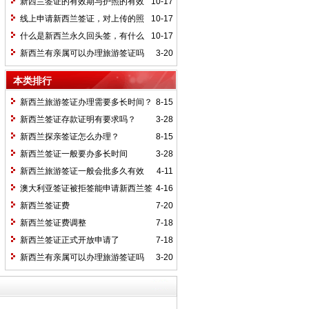
新西兰签证的有效期与护照的有效
10-17
期有关吗？
线上申请新西兰签证，对上传的照
10-17
片有哪些要求？
什么是新西兰永久回头签，有什么
10-17
好处，如何获得永久回头签证？
新西兰有亲属可以办理旅游签证吗
3-20
本类排行
新西兰旅游签证办理需要多长时间？
8-15
新西兰签证存款证明有要求吗？
3-28
新西兰探亲签证怎么办理？
8-15
新西兰签证一般要办多长时间
3-28
新西兰旅游签证一般会批多久有效
4-11
期？
澳大利亚签证被拒签能申请新西兰签
4-16
证吗？
新西兰签证费
7-20
新西兰签证费调整
7-18
新西兰签证正式开放申请了
7-18
新西兰有亲属可以办理旅游签证吗
3-20