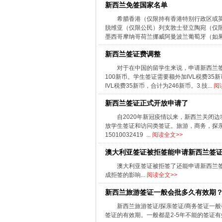
新西兰免签国家名单
希腊香港（仅限持有香港特别行政区或
脱维亚（仅限公民）列支敦士登立陶宛（仅
墨西哥摩纳哥荷兰挪威阿曼波兰葡萄牙（如果您
新西兰签证费调整
对于在中国的留学生来说，申请新西兰签
100新币。学生签证需要额外加IVL税费35
IVL税费35新币，合计为246新币。3.技...
阅
新西兰签证正式开放申请了
自2020年新冠疫情以来，新西兰关闭边
放学生签证和访问类签证。旅游，商务，探
15010032419 ...
阅读全文>>
澳大利亚签证被拒签能申请新西兰签
澳大利亚签证被拒签了还能申请新西兰
成拒签的影响...
阅读全文>>
新西兰旅游签证一般会批多久有效期
新西兰旅游签证/探亲签证/商务签证一
签证的有效期。一般都是2-5年不能的签证有效