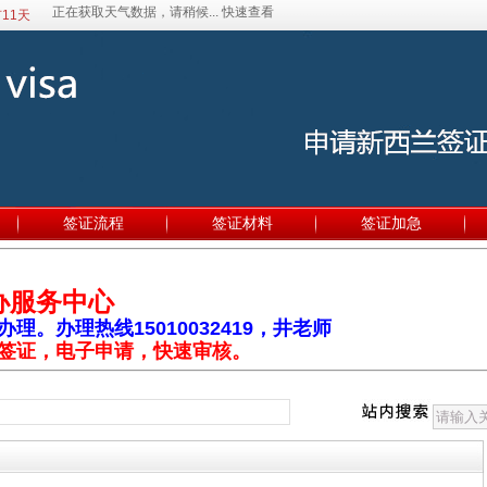
11天
签证流程
签证材料
签证加急
办服务中心
。办理热线15010032419，井老师
签证，电子申请，快速审核。