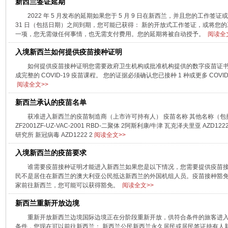
新西兰签证延期
2022 年 5 月发布的延期如果您于 5 月 9 日在新西兰，并且您的工作签证或工作
31 日（包括日期）之间到期，您可能已获得： 新的开放式工作签证，或将您
一项，您无需做任何事情，也无需支付费用。您的延期将被自动授予。
阅读全
入境新西兰如何提供疫苗接种证明
如何提供疫苗接种证明您需要政府卫生机构或批准机构提供的数字疫苗证
成完整的 COVID-19 疫苗课程。 您的证据必须确认您已接种 1 种或更多 CO
阅读全文>>
新西兰承认的疫苗名单
获准进入新西兰的疫苗制造商（上市许可持有人） 疫苗名称 其他名称（包括研究
ZF2001ZF-UZ-VAC-2001 RBD-二聚体 2阿斯利康/牛津 瓦克泽夫里亚 AZD1222hA
研究所 新冠病毒 AZD1222 2
阅读全文>>
入境新西兰的疫苗要求
谁需要疫苗接种证明才能进入新西兰如果您是以下情况，您需要提供疫苗接
民不是居住在新西兰的澳大利亚公民抵达新西兰的外国机组人员。疫苗接种豁免如果
家前往新西兰，您可能可以获得豁免。
阅读全文>>
新西兰重新开放边境
重新开放新西兰边境国际边境正在分阶段重新开放，供符合条件的旅客进入
条件，您现在可以前往新西兰： 新西兰公民新西兰永久居民或居民签证持有人