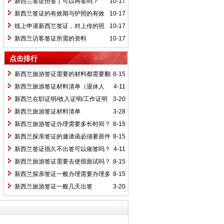
新西兰签证拒签了可以再签吗？
10-17
新西兰签证的有效期与护照的有效
10-17
期有关吗？
线上申请新西兰签证，对上传的照
10-17
片有哪些要求？
新西兰访客签证所需的资料
10-17
点击排行
新西兰旅游签证需要的材料都需要翻
8-15
译成英文吗？
新西兰旅游签证材料清单（退休人
4-11
员）
新西兰在职证明/收入证明/工作证明
3-20
模板
新西兰旅游签证材料清单
3-28
新西兰旅游签证办理需要多长时间？
8-15
新西兰探亲签证的邀请函必须要原件
8-15
吗？
新西兰签证很久不出签可以催签吗？
4-11
新西兰旅游签证需要去使馆面试吗？
8-15
新西兰探亲签证一般办理需要办理多
8-15
长时间？
新西兰旅游签证一般几天出签
3-20