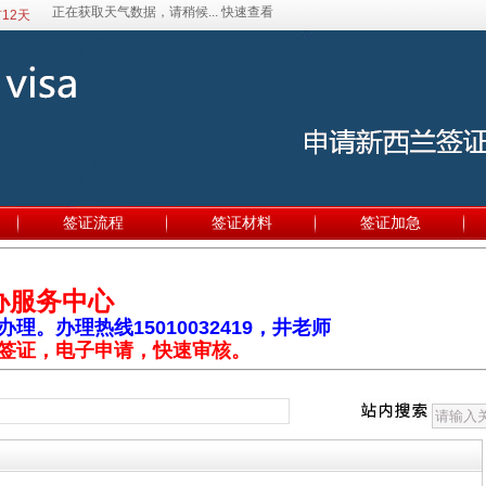
12天
签证流程
签证材料
签证加急
办服务中心
。办理热线15010032419，井老师
签证，电子申请，快速审核。