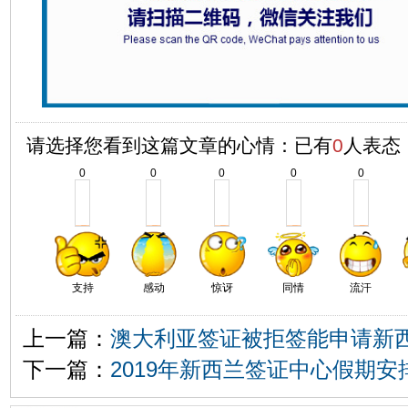
请选择您看到这篇文章的心情：已有
0
人表态
0
0
0
0
0
支持
感动
惊讶
同情
流汗
上一篇：
澳大利亚签证被拒签能申请新
下一篇：
2019年新西兰签证中心假期安