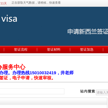
11天
签证流程
签证材料
签证加急
办服务中心
。办理热线15010032419，井老师
签证，电子申请，快速审核。