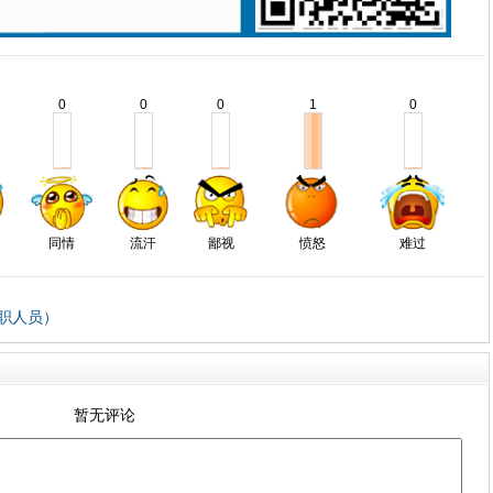
0
0
0
1
0
同情
流汗
鄙视
愤怒
难过
职人员）
暂无评论