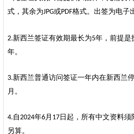
式，其余为
或
格式。出签为电子
JPG
PDF
新西兰签证有效期最长为
年，前提是
2.
5
年。
新西兰普通访问签证一年内在新西兰
3.
月。
自
年
月
日起，所有中文资料须
4.
2024
6
17
另算。