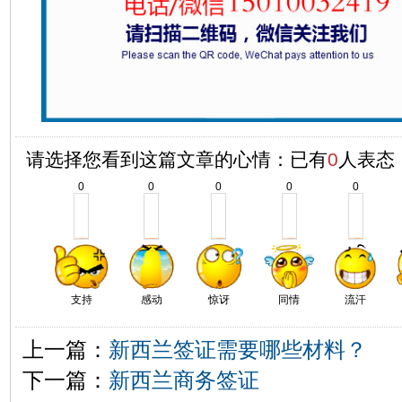
请选择您看到这篇文章的心情：已有
0
人表态
0
0
0
0
0
支持
感动
惊讶
同情
流汗
上一篇：
新西兰签证需要哪些材料？
下一篇：
新西兰商务签证