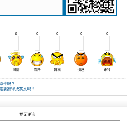
0
0
0
0
0
同情
流汗
鄙视
愤怒
难过
原件吗？
需要翻译成英文吗？
暂无评论