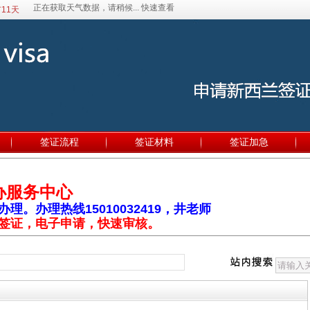
11天
签证流程
签证材料
签证加急
办服务中心
。办理热线15010032419，井老师
签证，电子申请，快速审核。