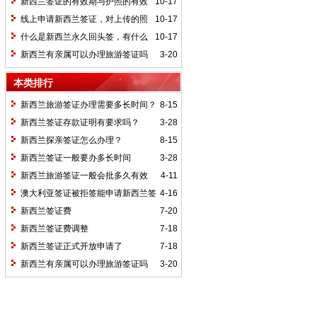
新西兰签证的有效期与护照的有效
10-17
期有关吗？
线上申请新西兰签证，对上传的照
10-17
片有哪些要求？
什么是新西兰永久回头签，有什么
10-17
好处，如何获得永久回头签证？
新西兰有亲属可以办理旅游签证吗
3-20
本类排行
新西兰旅游签证办理需要多长时间？
8-15
新西兰签证存款证明有要求吗？
3-28
新西兰探亲签证怎么办理？
8-15
新西兰签证一般要办多长时间
3-28
新西兰旅游签证一般会批多久有效
4-11
期？
澳大利亚签证被拒签能申请新西兰签
4-16
证吗？
新西兰签证费
7-20
新西兰签证费调整
7-18
新西兰签证正式开放申请了
7-18
新西兰有亲属可以办理旅游签证吗
3-20