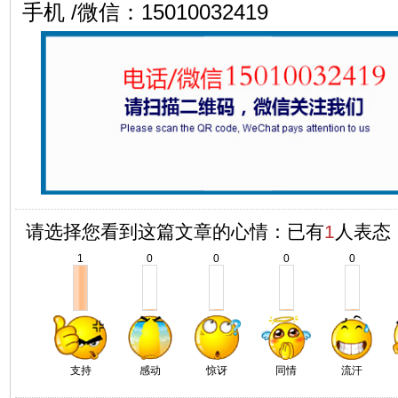
手机 /微信：15010032419
请选择您看到这篇文章的心情：已有
1
人表态
1
0
0
0
0
支持
感动
惊讶
同情
流汗