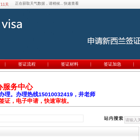
11天
签证流程
签证材料
签证加急
办服务中心
。办理热线15010032419，井老师
签证，电子申请，快速审核。