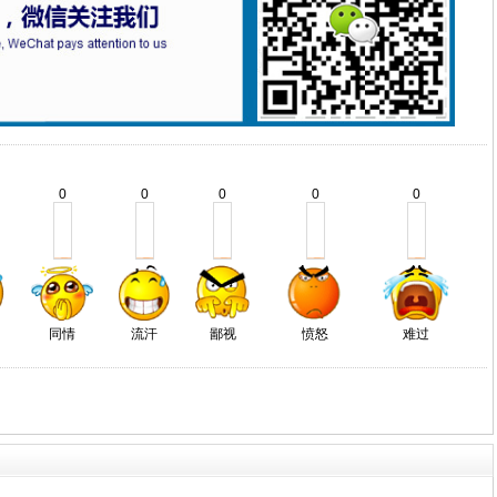
0
0
0
0
0
同情
流汗
鄙视
愤怒
难过